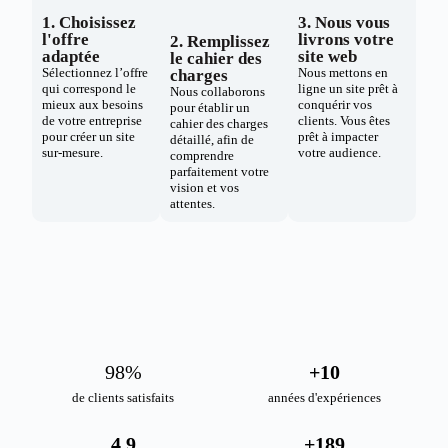
1. Choisissez
3. Nous vous
l'offre
livrons votre
2. Remplissez
adaptée
site web
le cahier des
Sélectionnez l’offre
Nous mettons en
charges
qui correspond le
ligne un site prêt à
Nous collaborons
mieux aux besoins
conquérir vos
pour établir un
de votre entreprise
clients. Vous êtes
cahier des charges
pour créer un site
prêt à impacter
détaillé, afin de
sur-mesure.
votre audience.
comprendre
parfaitement votre
vision et vos
attentes.
98
%
+
10
de clients satisfaits
années d'expériences
4.9
+
189