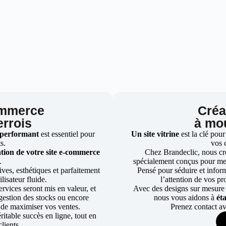
ommerce
Créat
errois
à mou
 performant
est essentiel pour
Un site vitrine
est la clé pour
ts.
vos 
tion de votre site e-commerce
Chez Brandeclic, nous cr
.
spécialement conçus pour mett
ves, esthétiques et parfaitement
Pensé pour séduire et informe
lisateur fluide.
l’attention de vos pr
rvices seront mis en valeur, et
Avec des designs sur mesure e
a gestion des stocks ou encore
nous vous aidons à
ét
 de maximiser vos ventes.
Prenez contact av
table succès en ligne, tout en
lients