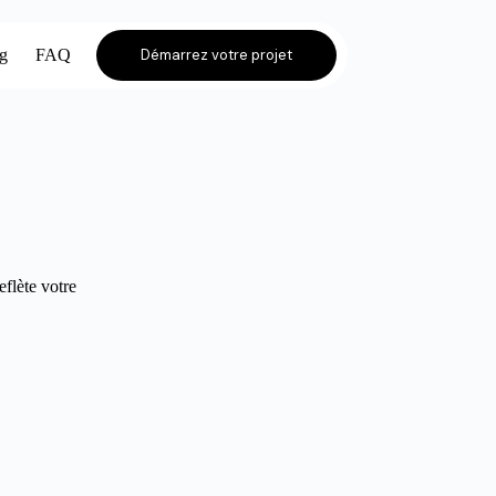
og
FAQ
Démarrez votre projet
eflète votre