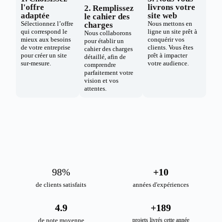
l'offre
livrons votre
2. Remplissez
adaptée
site web
le cahier des
Sélectionnez l’offre
Nous mettons en
charges
qui correspond le
ligne un site prêt à
Nous collaborons
mieux aux besoins
conquérir vos
pour établir un
de votre entreprise
clients. Vous êtes
cahier des charges
pour créer un site
prêt à impacter
détaillé, afin de
sur-mesure.
votre audience.
comprendre
parfaitement votre
vision et vos
attentes.
98
%
+
10
de clients satisfaits
années d'expériences
4.9
+
189
de note moyenne
projets livrés cette année