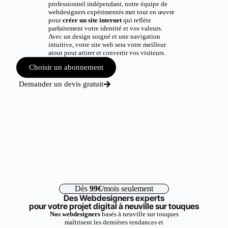
professionnel indépendant, notre équipe de
webdesigners expérimentés met tout en œuvre
pour
créer un site internet
qui reflète
parfaitement votre identité et vos valeurs.
Avec un design soigné et une navigation
intuitive, votre site web sera votre meilleur
atout pour attirer et convertir vos visiteurs.
Choisir un abonnement
Demander un devis gratuit
Dès
99€
/mois seulement
Des Webdesigners experts
pour votre projet digital à neuville sur touques
Nos webdesigners
basés à neuville sur touques
maîtrisent les dernières tendances et