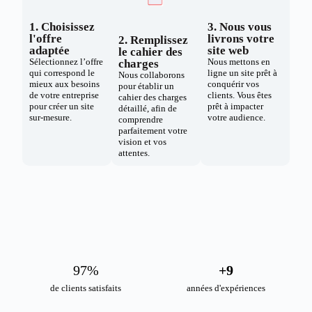
1. Choisissez
3. Nous vous
l'offre
livrons votre
2. Remplissez
adaptée
site web
le cahier des
Sélectionnez l’offre
Nous mettons en
charges
qui correspond le
ligne un site prêt à
Nous collaborons
mieux aux besoins
conquérir vos
pour établir un
de votre entreprise
clients. Vous êtes
cahier des charges
pour créer un site
prêt à impacter
détaillé, afin de
sur-mesure.
votre audience.
comprendre
parfaitement votre
vision et vos
attentes.
98
%
+
10
de clients satisfaits
années d'expériences