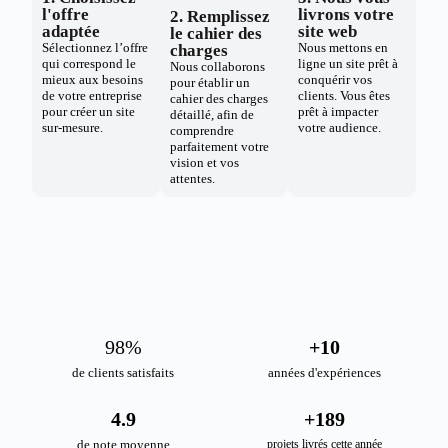
l'offre
livrons votre
2. Remplissez
adaptée
site web
le cahier des
Sélectionnez l’offre
Nous mettons en
charges
qui correspond le
ligne un site prêt à
Nous collaborons
mieux aux besoins
conquérir vos
pour établir un
de votre entreprise
clients. Vous êtes
cahier des charges
pour créer un site
prêt à impacter
détaillé, afin de
sur-mesure.
votre audience.
comprendre
parfaitement votre
vision et vos
attentes.
98
%
+
10
de clients satisfaits
années d'expériences
4.9
+
189
de note moyenne
projets livrés cette année