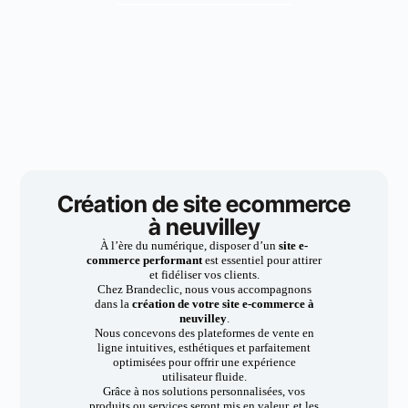
Création de site ecommerce
à neuvilley
À l’ère du numérique, disposer d’un
site e-
commerce performant
est essentiel pour attirer
et fidéliser vos clients.
Chez Brandeclic, nous vous accompagnons
dans la
création de votre site e-commerce à
neuvilley
.
Nous concevons des plateformes de vente en
ligne intuitives, esthétiques et parfaitement
optimisées pour offrir une expérience
utilisateur fluide.
Grâce à nos solutions personnalisées, vos
produits ou services seront mis en valeur, et les