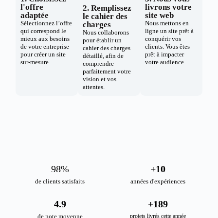
l'offre
livrons votre
2. Remplissez
adaptée
site web
le cahier des
Sélectionnez l’offre
Nous mettons en
charges
qui correspond le
ligne un site prêt à
Nous collaborons
mieux aux besoins
conquérir vos
pour établir un
de votre entreprise
clients. Vous êtes
cahier des charges
pour créer un site
prêt à impacter
détaillé, afin de
sur-mesure.
votre audience.
comprendre
parfaitement votre
vision et vos
attentes.
98
%
+
10
de clients satisfaits
années d'expériences
4.9
+
189
de note moyenne
projets livrés cette année