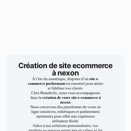
Création de site ecommerce
à nexon
À l’ère du numérique, disposer d’un
site e-
commerce performant
est essentiel pour attirer
et fidéliser vos clients.
Chez Brandeclic, nous vous accompagnons
dans la
création de votre site e-commerce à
nexon
.
Nous concevons des plateformes de vente en
ligne intuitives, esthétiques et parfaitement
optimisées pour offrir une expérience
utilisateur fluide.
Grâce à nos solutions personnalisées, vos
produits ou services seront mis en valeur, et les