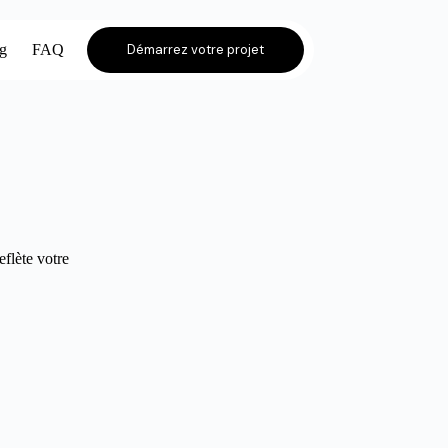
og
FAQ
Démarrez votre projet
eflète votre