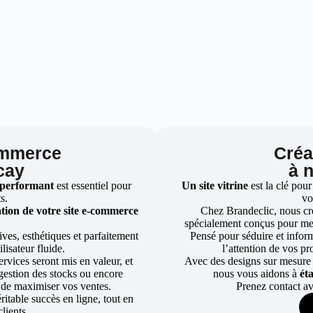
ommerce
Créat
cay
à 
 performant
est essentiel pour
Un site vitrine
est la clé pour
ts.
vo
tion de votre site e-commerce
Chez Brandeclic, nous cr
spécialement conçus pour mett
ves, esthétiques et parfaitement
Pensé pour séduire et informe
lisateur fluide.
l’attention de vos pr
rvices seront mis en valeur, et
Avec des designs sur mesure e
a gestion des stocks ou encore
nous vous aidons à
ét
 de maximiser vos ventes.
Prenez contact av
table succès en ligne, tout en
lients