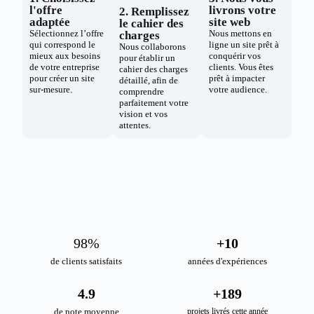
l'offre
livrons votre
2. Remplissez
adaptée
site web
le cahier des
Sélectionnez l’offre
Nous mettons en
charges
qui correspond le
ligne un site prêt à
Nous collaborons
mieux aux besoins
conquérir vos
pour établir un
de votre entreprise
clients. Vous êtes
cahier des charges
pour créer un site
prêt à impacter
détaillé, afin de
sur-mesure.
votre audience.
comprendre
parfaitement votre
vision et vos
attentes.
98
%
+
10
de clients satisfaits
années d'expériences
4.9
+
189
de note moyenne
projets livrés cette année