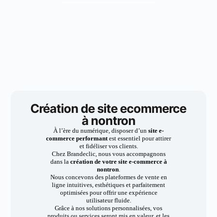
Création de site ecommerce
à nontron
À l’ère du numérique, disposer d’un
site e-
commerce performant
est essentiel pour attirer
et fidéliser vos clients.
Chez Brandeclic, nous vous accompagnons
dans la
création de votre site e-commerce à
nontron
.
Nous concevons des plateformes de vente en
ligne intuitives, esthétiques et parfaitement
optimisées pour offrir une expérience
utilisateur fluide.
Grâce à nos solutions personnalisées, vos
produits ou services seront mis en valeur, et les