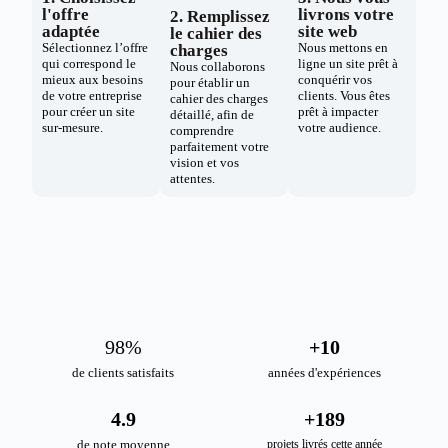
l'offre
livrons votre
2. Remplissez
adaptée
site web
le cahier des
Sélectionnez l’offre
Nous mettons en
charges
qui correspond le
ligne un site prêt à
Nous collaborons
mieux aux besoins
conquérir vos
pour établir un
de votre entreprise
clients. Vous êtes
cahier des charges
pour créer un site
prêt à impacter
détaillé, afin de
sur-mesure.
votre audience.
comprendre
parfaitement votre
vision et vos
attentes.
98
%
+
10
de clients satisfaits
années d'expériences
4.9
+
189
de note moyenne
projets livrés cette année