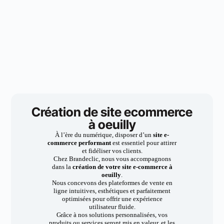
Création de site ecommerce
à oeuilly
À l’ère du numérique, disposer d’un
site e-
commerce performant
est essentiel pour attirer
et fidéliser vos clients.
Chez Brandeclic, nous vous accompagnons
dans la
création de votre site e-commerce à
oeuilly
.
Nous concevons des plateformes de vente en
ligne intuitives, esthétiques et parfaitement
optimisées pour offrir une expérience
utilisateur fluide.
Grâce à nos solutions personnalisées, vos
produits ou services seront mis en valeur, et les