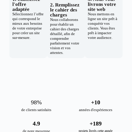
l'offre
livrons votre
2. Remplissez
adaptée
site web
le cahier des
Sélectionnez l’offre
Nous mettons en
charges
qui correspond le
ligne un site prêt à
Nous collaborons
mieux aux besoins
conquérir vos
pour établir un
de votre entreprise
clients. Vous êtes
cahier des charges
pour créer un site
prêt à impacter
détaillé, afin de
sur-mesure.
votre audience.
comprendre
parfaitement votre
vision et vos
attentes.
98
%
+
10
de clients satisfaits
années d'expériences
4.9
+
189
de note moyenne
projets livrés cette année