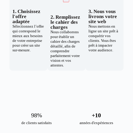
1. Choisissez
3. Nous vous
l'offre
livrons votre
2. Remplissez
adaptée
site web
le cahier des
Sélectionnez l’offre
Nous mettons en
charges
qui correspond le
ligne un site prêt à
Nous collaborons
mieux aux besoins
conquérir vos
pour établir un
de votre entreprise
clients. Vous êtes
cahier des charges
pour créer un site
prêt à impacter
détaillé, afin de
sur-mesure.
votre audience.
comprendre
parfaitement votre
vision et vos
attentes.
98
%
+
10
de clients satisfaits
années d'expériences