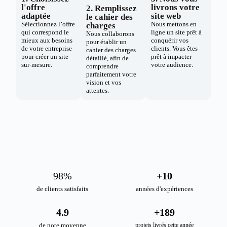
l'offre
livrons votre
2. Remplissez
adaptée
site web
le cahier des
Sélectionnez l’offre
Nous mettons en
charges
qui correspond le
ligne un site prêt à
Nous collaborons
mieux aux besoins
conquérir vos
pour établir un
de votre entreprise
clients. Vous êtes
cahier des charges
pour créer un site
prêt à impacter
détaillé, afin de
sur-mesure.
votre audience.
comprendre
parfaitement votre
vision et vos
attentes.
98
%
+
10
de clients satisfaits
années d'expériences
4.9
+
189
de note moyenne
projets livrés cette année