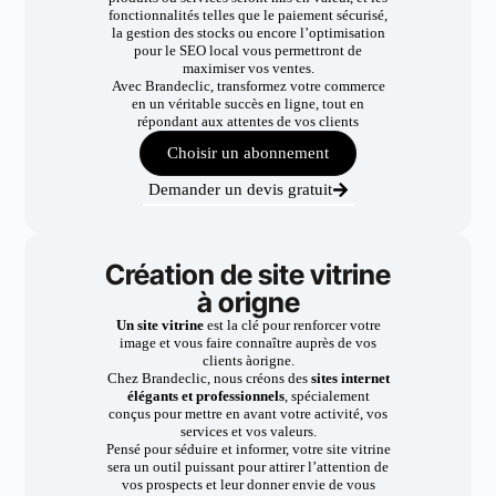
fonctionnalités telles que le paiement sécurisé,
la gestion des stocks ou encore l’optimisation
pour le SEO local vous permettront de
maximiser vos ventes.
Avec Brandeclic, transformez votre commerce
en un véritable succès en ligne, tout en
répondant aux attentes de vos clients
Choisir un abonnement
Demander un devis gratuit
Création de site vitrine
à origne
Un site vitrine
est la clé pour renforcer votre
image et vous faire connaître auprès de vos
clients àorigne.
Chez Brandeclic, nous créons des
sites internet
élégants et professionnels
, spécialement
conçus pour mettre en avant votre activité, vos
services et vos valeurs.
Pensé pour séduire et informer, votre site vitrine
sera un outil puissant pour attirer l’attention de
vos prospects et leur donner envie de vous