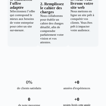
l'offre
livrons votre
2. Remplissez
adaptée
site web
le cahier des
Sélectionnez l’offre
Nous mettons en
charges
qui correspond le
ligne un site prêt à
Nous collaborons
mieux aux besoins
conquérir vos
pour établir un
de votre entreprise
clients. Vous êtes
cahier des charges
pour créer un site
prêt à impacter
détaillé, afin de
sur-mesure.
votre audience.
comprendre
parfaitement votre
vision et vos
attentes.
0
%
+
0
de clients satisfaits
années d'expériences
0
+
0
de note moyenne
projets livrés cette année