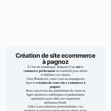
Création de site ecommerce
à pagnoz
À l’ère du numérique, disposer d’un
site e-
commerce performant
est essentiel pour attirer
et fidéliser vos clients.
Chez Brandeclic, nous vous accompagnons
dans la
création de votre site e-commerce à
pagnoz
.
Nous concevons des plateformes de vente en
ligne intuitives, esthétiques et parfaitement
optimisées pour offrir une expérience
utilisateur fluide.
Grâce à nos solutions personnalisées, vos
produits ou services seront mis en valeur, et les