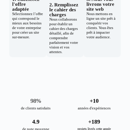
l'offre
livrons votre
2. Remplissez
adaptée
site web
le cahier des
Sélectionnez l’offre
Nous mettons en
charges
qui correspond le
ligne un site prêt à
Nous collaborons
mieux aux besoins
conquérir vos
pour établir un
de votre entreprise
clients. Vous êtes
cahier des charges
pour créer un site
prêt à impacter
détaillé, afin de
sur-mesure.
votre audience.
comprendre
parfaitement votre
vision et vos
attentes.
98
%
+
10
de clients satisfaits
années d'expériences
4.9
+
189
de note moyenne
projets livrés cette année