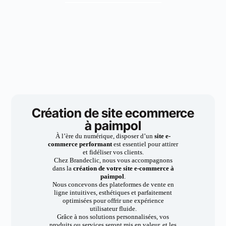
Création de site ecommerce
à paimpol
À l’ère du numérique, disposer d’un
site e-
commerce performant
est essentiel pour attirer
et fidéliser vos clients.
Chez Brandeclic, nous vous accompagnons
dans la
création de votre site e-commerce à
paimpol
.
Nous concevons des plateformes de vente en
ligne intuitives, esthétiques et parfaitement
optimisées pour offrir une expérience
utilisateur fluide.
Grâce à nos solutions personnalisées, vos
produits ou services seront mis en valeur, et les