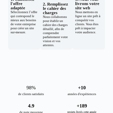
l'offre
livrons votre
2. Remplissez
adaptée
site web
le cahier des
Sélectionnez l’offre
Nous mettons en
charges
qui correspond le
ligne un site prêt à
Nous collaborons
mieux aux besoins
conquérir vos
pour établir un
de votre entreprise
clients. Vous êtes
cahier des charges
pour créer un site
prêt à impacter
détaillé, afin de
sur-mesure.
votre audience.
comprendre
parfaitement votre
vision et vos
attentes.
98
%
+
10
de clients satisfaits
années d'expériences
4.9
+
189
de note moyenne
projets livrés cette année