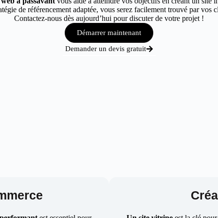
e web à passavant
vous aide à atteindre vos objectifs en créant un site 
tégie de référencement adaptée, vous serez facilement trouvé par vos cli
Contactez-nous dès aujourd’hui pour discuter de votre projet !
Démarrer maintenant
Demander un devis gratuit
ommerce
Créat
 performant
est essentiel pour
Un site vitrine
est la clé pour