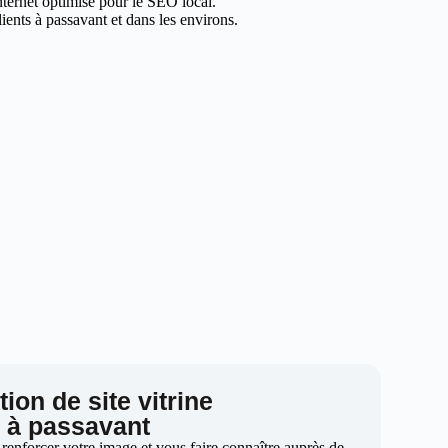
internet optimisé pour le SEO local.
ents à passavant et dans les environs.
ion de site vitrine
à passavant
 renforcer votre image et vous faire connaître auprès de