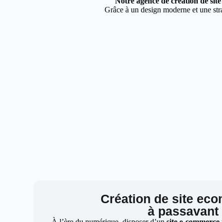
Notre agence de création de sit
Grâce à un design moderne et une stra
Création de site ec
à passavant
À l’ère du numérique, disposer d’un
site e-commerce