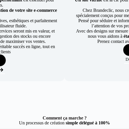
ts.
tion de votre site e-commerce
Chez Brandeclic, nous cr
spécialement conçus pour mett
ves, esthétiques et parfaitement
Pensé pour séduire et informe
lisateur fluide.
l’attention de vos pr
rvices seront mis en valeur, et
Avec des designs sur mesure e
a gestion des stocks ou encore
nous vous aidons à
ét
 de maximiser vos ventes.
Prenez contact av
table succès en ligne, tout en
lients
D
Comment ça marche ?
Un processus de création
simple délégué à 100%