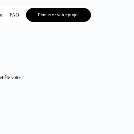
og
FAQ
Démarrez votre projet
eflète votre