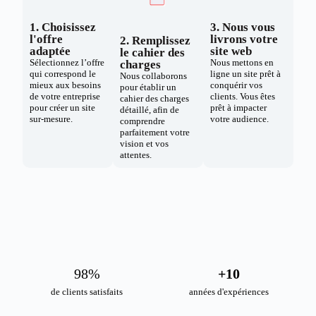
1. Choisissez
3. Nous vous
l'offre
livrons votre
2. Remplissez
adaptée
site web
le cahier des
Sélectionnez l’offre
Nous mettons en
charges
qui correspond le
ligne un site prêt à
Nous collaborons
mieux aux besoins
conquérir vos
pour établir un
de votre entreprise
clients. Vous êtes
cahier des charges
pour créer un site
prêt à impacter
détaillé, afin de
sur-mesure.
votre audience.
comprendre
parfaitement votre
vision et vos
attentes.
98
%
+
10
de clients satisfaits
années d'expériences