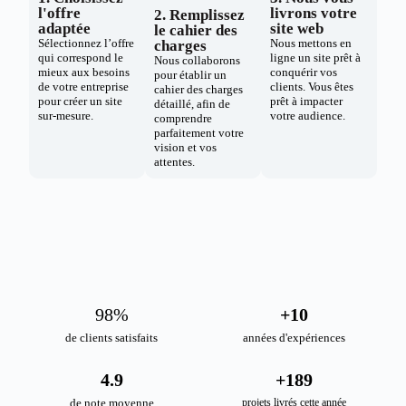
l'offre
livrons votre
2. Remplissez
adaptée
site web
le cahier des
Sélectionnez l’offre
Nous mettons en
charges
qui correspond le
ligne un site prêt à
Nous collaborons
mieux aux besoins
conquérir vos
pour établir un
de votre entreprise
clients. Vous êtes
cahier des charges
pour créer un site
prêt à impacter
détaillé, afin de
sur-mesure.
votre audience.
comprendre
parfaitement votre
vision et vos
attentes.
98
%
+
10
de clients satisfaits
années d'expériences
4.9
+
189
de note moyenne
projets livrés cette année