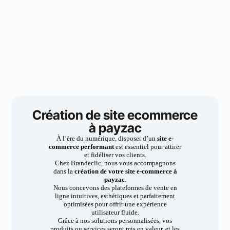
Création de site ecommerce
à payzac
À l’ère du numérique, disposer d’un
site e-
commerce performant
est essentiel pour attirer
et fidéliser vos clients.
Chez Brandeclic, nous vous accompagnons
dans la
création de votre site e-commerce à
payzac
.
Nous concevons des plateformes de vente en
ligne intuitives, esthétiques et parfaitement
optimisées pour offrir une expérience
utilisateur fluide.
Grâce à nos solutions personnalisées, vos
produits ou services seront mis en valeur, et les