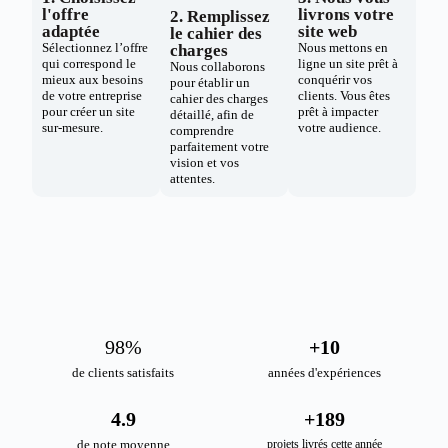
l'offre
livrons votre
2. Remplissez
adaptée
site web
le cahier des
Sélectionnez l’offre
Nous mettons en
charges
qui correspond le
ligne un site prêt à
Nous collaborons
mieux aux besoins
conquérir vos
pour établir un
de votre entreprise
clients. Vous êtes
cahier des charges
pour créer un site
prêt à impacter
détaillé, afin de
sur-mesure.
votre audience.
comprendre
parfaitement votre
vision et vos
attentes.
98
%
+
10
de clients satisfaits
années d'expériences
4.9
+
189
de note moyenne
projets livrés cette année