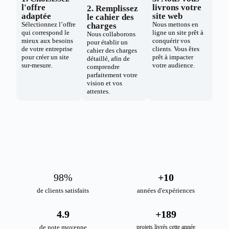
l'offre
livrons votre
2. Remplissez
adaptée
site web
le cahier des
Sélectionnez l’offre
Nous mettons en
charges
qui correspond le
ligne un site prêt à
Nous collaborons
mieux aux besoins
conquérir vos
pour établir un
de votre entreprise
clients. Vous êtes
cahier des charges
pour créer un site
prêt à impacter
détaillé, afin de
sur-mesure.
votre audience.
comprendre
parfaitement votre
vision et vos
attentes.
98
%
+
10
de clients satisfaits
années d'expériences
4.9
+
189
de note moyenne
projets livrés cette année