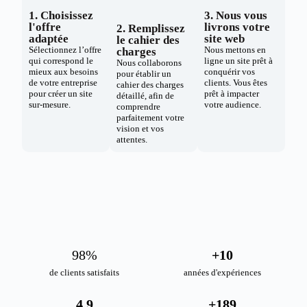
1. Choisissez
3. Nous vous
l'offre
livrons votre
2. Remplissez
adaptée
site web
le cahier des
Sélectionnez l’offre
Nous mettons en
charges
qui correspond le
ligne un site prêt à
Nous collaborons
mieux aux besoins
conquérir vos
pour établir un
de votre entreprise
clients. Vous êtes
cahier des charges
pour créer un site
prêt à impacter
détaillé, afin de
sur-mesure.
votre audience.
comprendre
parfaitement votre
vision et vos
attentes.
98
%
+
10
de clients satisfaits
années d'expériences
4.9
+
189