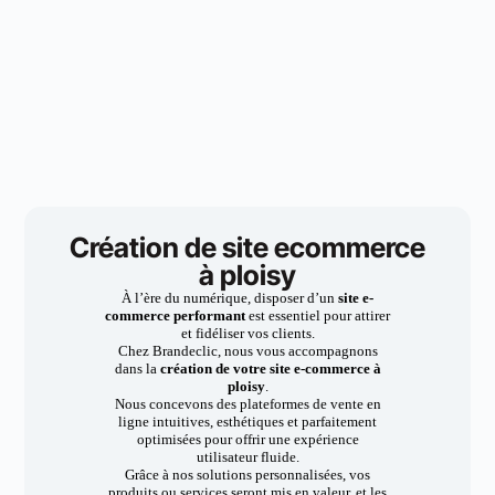
Création de site ecommerce
à ploisy
À l’ère du numérique, disposer d’un
site e-
commerce performant
est essentiel pour attirer
et fidéliser vos clients.
Chez Brandeclic, nous vous accompagnons
dans la
création de votre site e-commerce à
ploisy
.
Nous concevons des plateformes de vente en
ligne intuitives, esthétiques et parfaitement
optimisées pour offrir une expérience
utilisateur fluide.
Grâce à nos solutions personnalisées, vos
produits ou services seront mis en valeur, et les