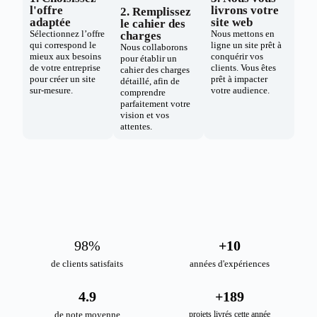
l'offre
livrons votre
2. Remplissez
adaptée
site web
le cahier des
Sélectionnez l’offre
Nous mettons en
charges
qui correspond le
ligne un site prêt à
Nous collaborons
mieux aux besoins
conquérir vos
pour établir un
de votre entreprise
clients. Vous êtes
cahier des charges
pour créer un site
prêt à impacter
détaillé, afin de
sur-mesure.
votre audience.
comprendre
parfaitement votre
vision et vos
attentes.
98
%
+
10
de clients satisfaits
années d'expériences
4.9
+
189
de note moyenne
projets livrés cette année