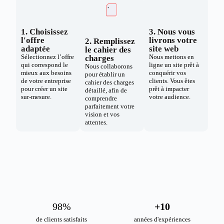
1. Choisissez
3. Nous vous
l'offre
livrons votre
2. Remplissez
adaptée
site web
le cahier des
Sélectionnez l’offre
Nous mettons en
charges
qui correspond le
ligne un site prêt à
Nous collaborons
mieux aux besoins
conquérir vos
pour établir un
de votre entreprise
clients. Vous êtes
cahier des charges
pour créer un site
prêt à impacter
détaillé, afin de
sur-mesure.
votre audience.
comprendre
parfaitement votre
vision et vos
attentes.
98
%
+
10
de clients satisfaits
années d'expériences