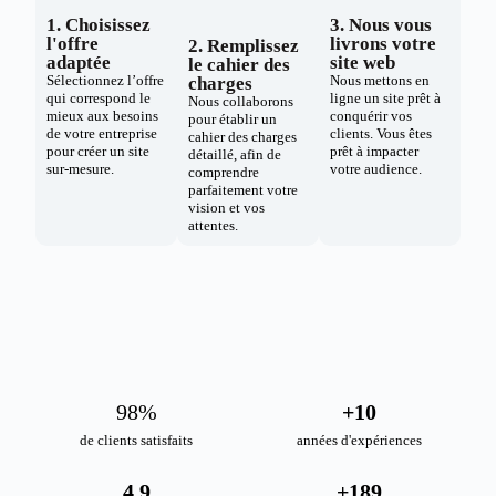
1. Choisissez
3. Nous vous
l'offre
livrons votre
2. Remplissez
adaptée
site web
le cahier des
Sélectionnez l’offre
Nous mettons en
charges
qui correspond le
ligne un site prêt à
Nous collaborons
mieux aux besoins
conquérir vos
pour établir un
de votre entreprise
clients. Vous êtes
cahier des charges
pour créer un site
prêt à impacter
détaillé, afin de
sur-mesure.
votre audience.
comprendre
parfaitement votre
vision et vos
attentes.
98
%
+
10
de clients satisfaits
années d'expériences
4.9
+
189