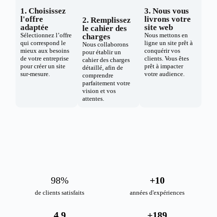
1. Choisissez
3. Nous vous
l'offre
livrons votre
2. Remplissez
adaptée
site web
le cahier des
Sélectionnez l’offre
Nous mettons en
charges
qui correspond le
ligne un site prêt à
Nous collaborons
mieux aux besoins
conquérir vos
pour établir un
de votre entreprise
clients. Vous êtes
cahier des charges
pour créer un site
prêt à impacter
détaillé, afin de
sur-mesure.
votre audience.
comprendre
parfaitement votre
vision et vos
attentes.
98
%
+
10
de clients satisfaits
années d'expériences
4.9
+
189