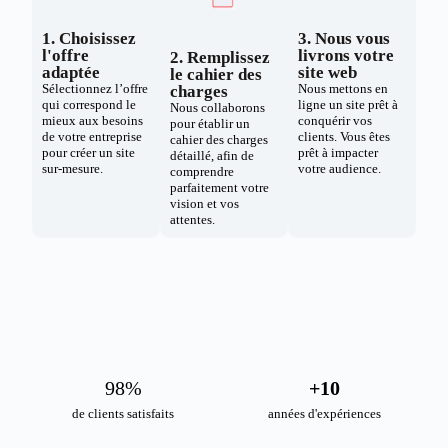
1. Choisissez
3. Nous vous
l'offre
livrons votre
2. Remplissez
adaptée
site web
le cahier des
Sélectionnez l’offre
Nous mettons en
charges
qui correspond le
ligne un site prêt à
Nous collaborons
mieux aux besoins
conquérir vos
pour établir un
de votre entreprise
clients. Vous êtes
cahier des charges
pour créer un site
prêt à impacter
détaillé, afin de
sur-mesure.
votre audience.
comprendre
parfaitement votre
vision et vos
attentes.
98
%
+
10
de clients satisfaits
années d'expériences