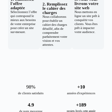
l'offre
livrons votre
2. Remplissez
adaptée
site web
le cahier des
Sélectionnez l’offre
Nous mettons en
charges
qui correspond le
ligne un site prêt à
Nous collaborons
mieux aux besoins
conquérir vos
pour établir un
de votre entreprise
clients. Vous êtes
cahier des charges
pour créer un site
prêt à impacter
détaillé, afin de
sur-mesure.
votre audience.
comprendre
parfaitement votre
vision et vos
attentes.
98
%
+
10
de clients satisfaits
années d'expériences
4.9
+
189
de note moyenne
projets livrés cette année