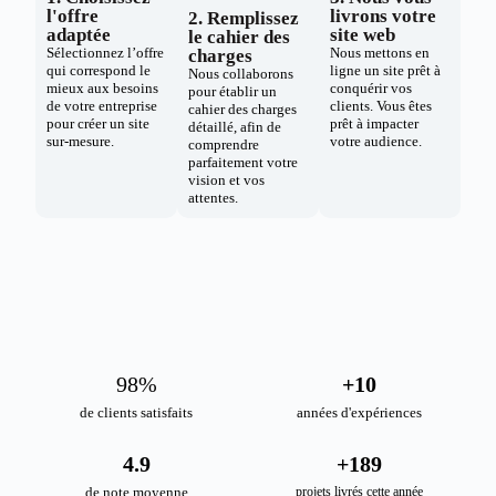
l'offre
livrons votre
2. Remplissez
adaptée
site web
le cahier des
Sélectionnez l’offre
Nous mettons en
charges
qui correspond le
ligne un site prêt à
Nous collaborons
mieux aux besoins
conquérir vos
pour établir un
de votre entreprise
clients. Vous êtes
cahier des charges
pour créer un site
prêt à impacter
détaillé, afin de
sur-mesure.
votre audience.
comprendre
parfaitement votre
vision et vos
attentes.
98
%
+
10
de clients satisfaits
années d'expériences
4.9
+
189
de note moyenne
projets livrés cette année