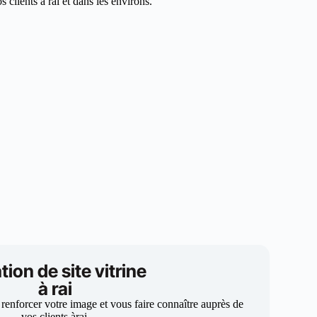
clients à rai et dans les environs.
tion de site vitrine
à rai
 renforcer votre image et vous faire connaître auprès de
vos clients àrai.