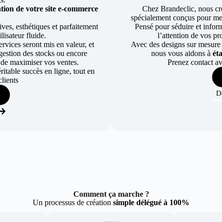
tion de votre site e-commerce
Chez Brandeclic, nous cr
spécialement conçus pour mett
ves, esthétiques et parfaitement
Pensé pour séduire et informe
lisateur fluide.
l’attention de vos pr
rvices seront mis en valeur, et
Avec des designs sur mesure e
a gestion des stocks ou encore
nous vous aidons à
ét
 de maximiser vos ventes.
Prenez contact av
table succès en ligne, tout en
lients
D
Comment ça marche ?
Un processus de création
simple délégué à 100%