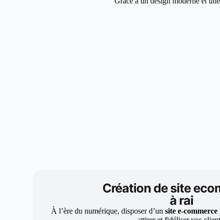
Grâce à un design moderne et une s
Création de site ec
à rai
À l’ère du numérique, disposer d’un
site e-commerce
attirer et fidéliser vos clien