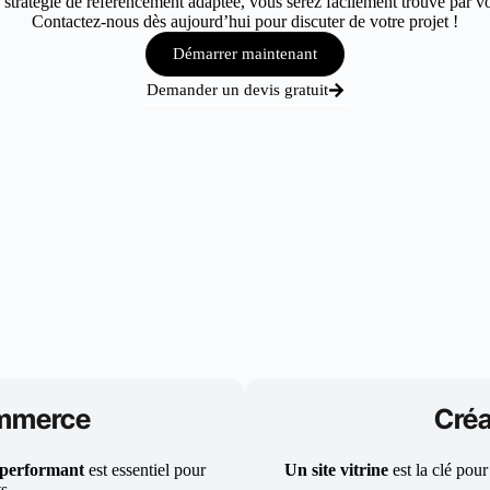
tratégie de référencement adaptée, vous serez facilement trouvé par vos 
Contactez-nous dès aujourd’hui pour discuter de votre projet !
Démarrer maintenant
Demander un devis gratuit
ommerce
Créa
 performant
est essentiel pour
Un site vitrine
est la clé pour
ts.