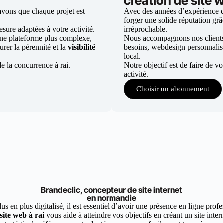
création de site w
avons que chaque projet est
Avec des années d’expérience dan
forger une solide réputation grâc
ure adaptées à votre activité.
irréprochable.
une plateforme plus complexe,
Nous accompagnons nos clients d
urer la pérennité et la
visibilité
besoins, webdesign personnali
local.
e la concurrence à rai.
Notre objectif est de faire de v
activité.
Choisir un abonnement
Brandeclic, concepteur de site internet
en normandie
 en plus digitalisé, il est essentiel d’avoir une présence en ligne profes
site web à rai
vous aide à atteindre vos objectifs en créant un site inte