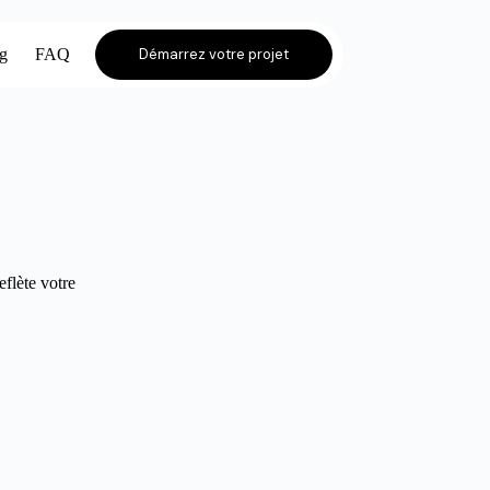
og
FAQ
Démarrez votre projet
eflète votre