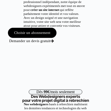
professionnel indépendant, notre équipe de
webdesigners expérimentés met tout en œuvre
pour
créer un site internet
qui reflète
parfaitement votre identité et vos valeurs.
Avec un design soigné et une navigation
intuitive, votre site web sera votre meilleur
atout pour attirer et convertir vos visiteurs.
Choisir un abonnement
Demander un devis gratuit
Dès
99€
/mois seulement
Des Webdesigners experts
pour votre projet digital à rebrechien
Nos webdesigners
basés à rebrechien maîtrisent
les dernières tendances et technologies du web