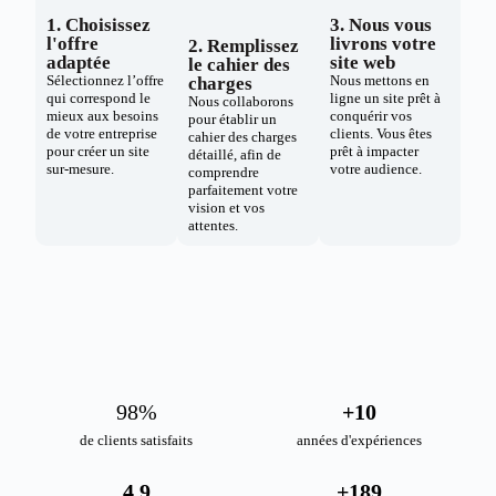
1. Choisissez
3. Nous vous
l'offre
livrons votre
2. Remplissez
adaptée
site web
le cahier des
Sélectionnez l’offre
Nous mettons en
charges
qui correspond le
ligne un site prêt à
Nous collaborons
mieux aux besoins
conquérir vos
pour établir un
de votre entreprise
clients. Vous êtes
cahier des charges
pour créer un site
prêt à impacter
détaillé, afin de
sur-mesure.
votre audience.
comprendre
parfaitement votre
vision et vos
attentes.
98
%
+
10
de clients satisfaits
années d'expériences
4.9
+
189