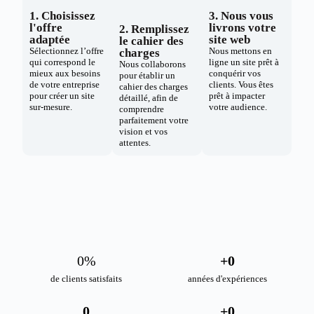
1. Choisissez
3. Nous vous
l'offre
livrons votre
2. Remplissez
adaptée
site web
le cahier des
Sélectionnez l’offre
Nous mettons en
charges
qui correspond le
ligne un site prêt à
Nous collaborons
mieux aux besoins
conquérir vos
pour établir un
de votre entreprise
clients. Vous êtes
cahier des charges
pour créer un site
prêt à impacter
détaillé, afin de
sur-mesure.
votre audience.
comprendre
parfaitement votre
vision et vos
attentes.
0
%
+
0
de clients satisfaits
années d'expériences
0
+
0