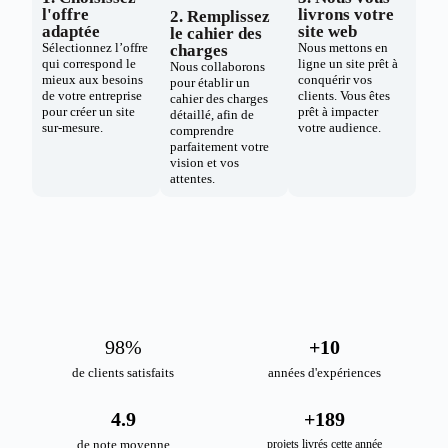
l'offre
livrons votre
2. Remplissez
adaptée
site web
le cahier des
Sélectionnez l’offre
Nous mettons en
charges
qui correspond le
ligne un site prêt à
Nous collaborons
mieux aux besoins
conquérir vos
pour établir un
de votre entreprise
clients. Vous êtes
cahier des charges
pour créer un site
prêt à impacter
détaillé, afin de
sur-mesure.
votre audience.
comprendre
parfaitement votre
vision et vos
attentes.
98
%
+
10
de clients satisfaits
années d'expériences
4.9
+
189
de note moyenne
projets livrés cette année