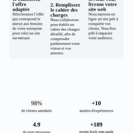
l'offre
livrons votre
2. Remplissez
adaptée
site web
le cahier des
Sélectionnez l’offre
Nous mettons en
charges
qui correspond le
ligne un site prêt à
Nous collaborons
mieux aux besoins
conquérir vos
pour établir un
de votre entreprise
clients. Vous êtes
cahier des charges
pour créer un site
prêt à impacter
détaillé, afin de
sur-mesure.
votre audience.
comprendre
parfaitement votre
vision et vos
attentes.
98
%
+
10
de clients satisfaits
années d'expériences
4.9
+
189
de note moyenne
projets livrés cette année