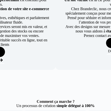
ts.
tion de votre site e-commerce
Chez Brandeclic, nous cr
spécialement conçus pour mett
ves, esthétiques et parfaitement
Pensé pour séduire et informe
lisateur fluide.
l’attention de vos pr
rvices seront mis en valeur, et
Avec des designs sur mesure e
a gestion des stocks ou encore
nous vous aidons à
ét
 de maximiser vos ventes.
Prenez contact av
table succès en ligne, tout en
lients
D
Comment ça marche ?
Un processus de création
simple délégué à 100%