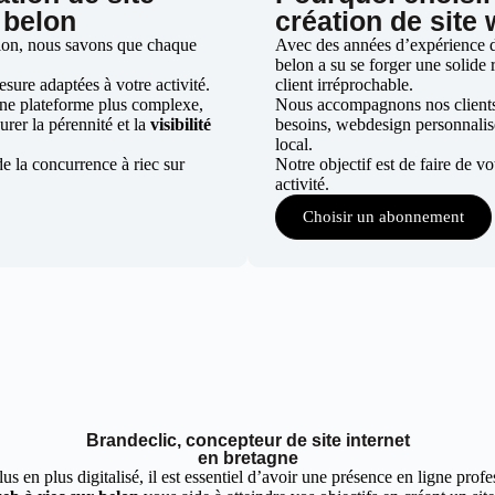
 belon
création de site 
elon, nous savons que chaque
Avec des années d’expérience dan
belon a su se forger une solide r
ure adaptées à votre activité.
client irréprochable.
une plateforme plus complexe,
Nous accompagnons nos clients d
urer la pérennité et la
visibilité
besoins, webdesign personnali
local.
e la concurrence à riec sur
Notre objectif est de faire de v
activité.
Choisir un abonnement
Brandeclic, concepteur de site internet
en bretagne
 en plus digitalisé, il est essentiel d’avoir une présence en ligne profes