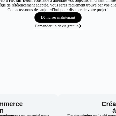
eb à riec sur belon
vous aide à atteindre vos objectifs en créant un sit
ie de référencement adaptée, vous serez facilement trouvé par vos clien
Contactez-nous dès aujourd’hui pour discuter de votre projet !
Démarrer maintenant
Demander un devis gratuit
ommerce
Créat
on
à
 performant
est essentiel pour
Un site vitrine
est la clé pour