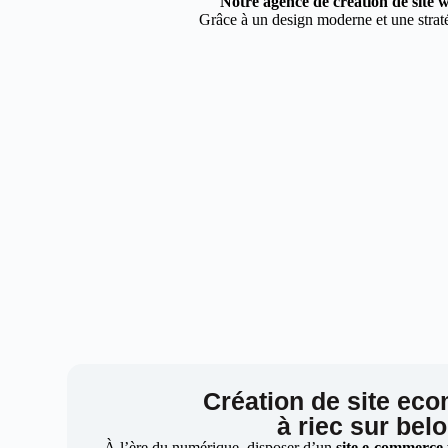
Notre agence de création de site w
Grâce à un design moderne et une stratég
Création de site ec
à riec sur bel
À l’ère du numérique, disposer d’un
site e-commerce