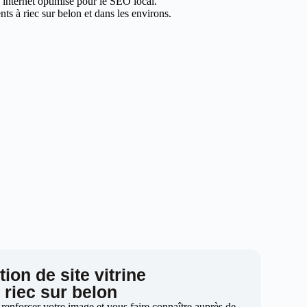
e internet optimisé pour le SEO local.
ts à riec sur belon et dans les environs.
ion de site vitrine
 riec sur belon
 renforcer votre image et vous faire connaître auprès de