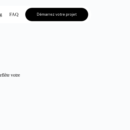
og
FAQ
Démarrez votre projet
eflète votre