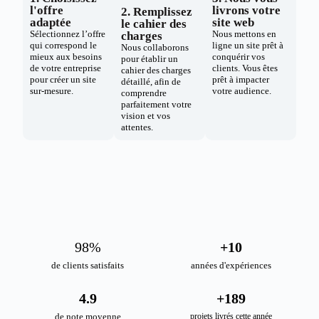
l'offre
livrons votre
2. Remplissez
adaptée
site web
le cahier des
Sélectionnez l’offre
Nous mettons en
charges
qui correspond le
ligne un site prêt à
Nous collaborons
mieux aux besoins
conquérir vos
pour établir un
de votre entreprise
clients. Vous êtes
cahier des charges
pour créer un site
prêt à impacter
détaillé, afin de
sur-mesure.
votre audience.
comprendre
parfaitement votre
vision et vos
attentes.
98
%
+
10
de clients satisfaits
années d'expériences
4.9
+
189
de note moyenne
projets livrés cette année