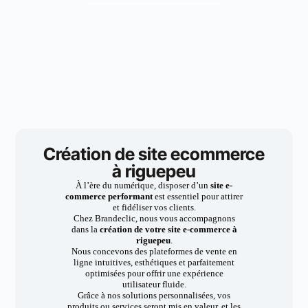
Création de site ecommerce
à riguepeu
À l’ère du numérique, disposer d’un
site e-
commerce performant
est essentiel pour attirer
et fidéliser vos clients.
Chez Brandeclic, nous vous accompagnons
dans la
création de votre site e-commerce à
riguepeu
.
Nous concevons des plateformes de vente en
ligne intuitives, esthétiques et parfaitement
optimisées pour offrir une expérience
utilisateur fluide.
Grâce à nos solutions personnalisées, vos
produits ou services seront mis en valeur, et les