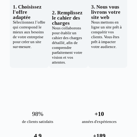
1. Choisissez
3. Nous vous
l'offre
livrons votre
2. Remplissez
adaptée
site web
le cahier des
Sélectionnez l’offre
Nous mettons en
charges
qui correspond le
ligne un site prêt à
Nous collaborons
mieux aux besoins
conquérir vos
pour établir un
de votre entreprise
clients. Vous êtes
cahier des charges
pour créer un site
prêt à impacter
détaillé, afin de
sur-mesure.
votre audience.
comprendre
parfaitement votre
vision et vos
attentes.
98
%
+
10
de clients satisfaits
années d'expériences
4.9
+
189