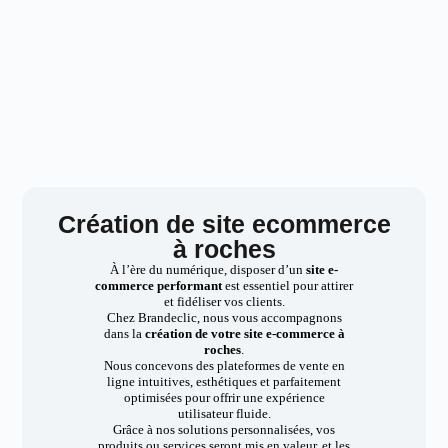
Création de site ecommerce
à roches
À l’ère du numérique, disposer d’un
site e-
commerce performant
est essentiel pour attirer
et fidéliser vos clients.
Chez Brandeclic, nous vous accompagnons
dans la
création de votre site e-commerce à
roches
.
Nous concevons des plateformes de vente en
ligne intuitives, esthétiques et parfaitement
optimisées pour offrir une expérience
utilisateur fluide.
Grâce à nos solutions personnalisées, vos
produits ou services seront mis en valeur, et les