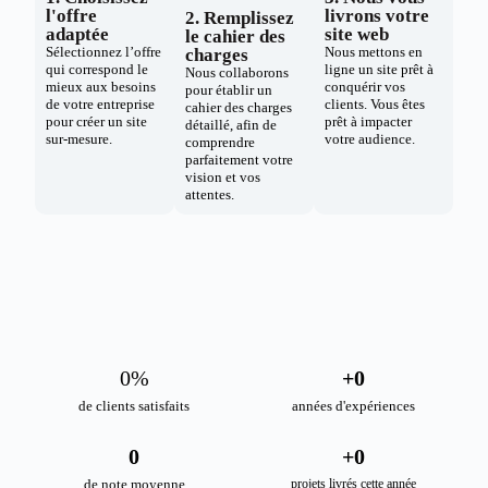
l'offre
livrons votre
2. Remplissez
adaptée
site web
le cahier des
Sélectionnez l’offre
Nous mettons en
charges
qui correspond le
ligne un site prêt à
Nous collaborons
mieux aux besoins
conquérir vos
pour établir un
de votre entreprise
clients. Vous êtes
cahier des charges
pour créer un site
prêt à impacter
détaillé, afin de
sur-mesure.
votre audience.
comprendre
parfaitement votre
vision et vos
attentes.
0
%
+
0
de clients satisfaits
années d'expériences
0
+
0
de note moyenne
projets livrés cette année