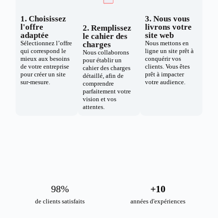
1. Choisissez
3. Nous vous
l'offre
livrons votre
2. Remplissez
adaptée
site web
le cahier des
Sélectionnez l’offre
Nous mettons en
charges
qui correspond le
ligne un site prêt à
Nous collaborons
mieux aux besoins
conquérir vos
pour établir un
de votre entreprise
clients. Vous êtes
cahier des charges
pour créer un site
prêt à impacter
détaillé, afin de
sur-mesure.
votre audience.
comprendre
parfaitement votre
vision et vos
attentes.
98
%
+
10
de clients satisfaits
années d'expériences