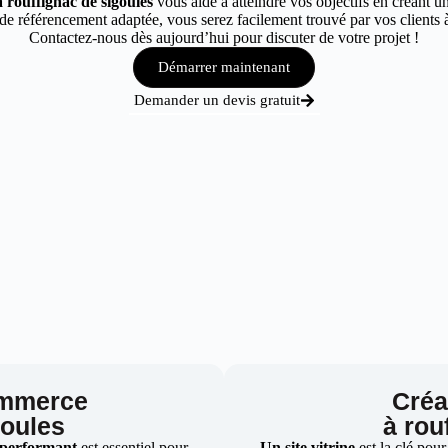
 rouffignac de sigoules
vous aide à atteindre vos objectifs en créant un
e référencement adaptée, vous serez facilement trouvé par vos clients à
Contactez-nous dès aujourd’hui pour discuter de votre projet !
Démarrer maintenant
Demander un devis gratuit
ommerce
Créat
goules
à rou
 performant
est essentiel pour
Un site vitrine
est la clé pour