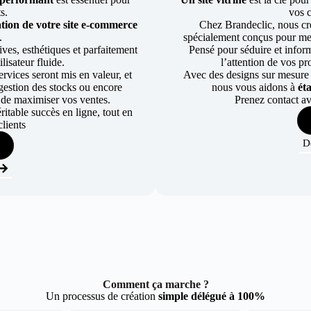
ts.
vos c
tion de votre site e-commerce
Chez Brandeclic, nous cr
.
spécialement conçus pour mett
ves, esthétiques et parfaitement
Pensé pour séduire et informe
lisateur fluide.
l’attention de vos pr
rvices seront mis en valeur, et
Avec des designs sur mesure e
a gestion des stocks ou encore
nous vous aidons à
ét
 de maximiser vos ventes.
Prenez contact av
table succès en ligne, tout en
lients
D
Comment ça marche ?
Un processus de création
simple délégué à 100%