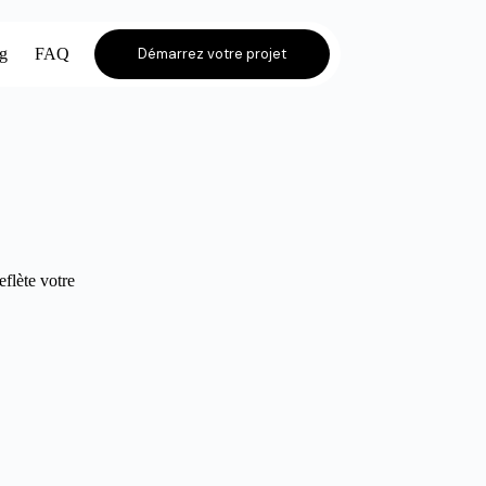
og
FAQ
Démarrez votre projet
eflète votre