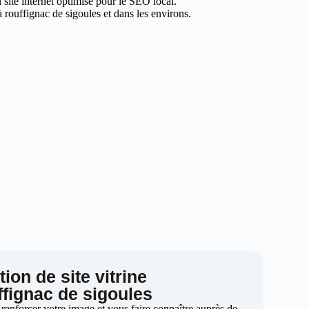
 site internet optimisé pour le SEO local.
 rouffignac de sigoules et dans les environs.
ion de site vitrine
ffignac de sigoules
 renforcer votre image et vous faire connaître auprès de