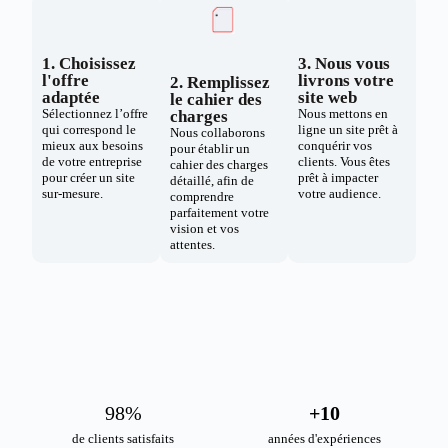
1. Choisissez
3. Nous vous
l'offre
livrons votre
2. Remplissez
adaptée
site web
le cahier des
Sélectionnez l’offre
Nous mettons en
charges
qui correspond le
ligne un site prêt à
Nous collaborons
mieux aux besoins
conquérir vos
pour établir un
de votre entreprise
clients. Vous êtes
cahier des charges
pour créer un site
prêt à impacter
détaillé, afin de
sur-mesure.
votre audience.
comprendre
parfaitement votre
vision et vos
attentes.
98
%
+
10
de clients satisfaits
années d'expériences