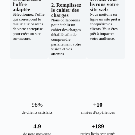
l'offre
livrons votre
2. Remplissez
adaptée
site web
le cahier des
Sélectionnez l’offre
Nous mettons en
charges
qui correspond le
ligne un site prêt à
Nous collaborons
mieux aux besoins
conquérir vos
pour établir un
de votre entreprise
clients. Vous êtes
cahier des charges
pour créer un site
prêt à impacter
détaillé, afin de
sur-mesure.
votre audience.
comprendre
parfaitement votre
vision et vos
attentes.
98
%
+
10
de clients satisfaits
années d'expériences
4.9
+
189
de note moyenne
projets livrés cette année