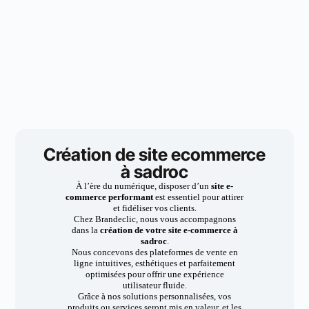
Création de site ecommerce
à sadroc
À l’ère du numérique, disposer d’un
site e-
commerce performant
est essentiel pour attirer
et fidéliser vos clients.
Chez Brandeclic, nous vous accompagnons
dans la
création de votre site e-commerce à
sadroc
.
Nous concevons des plateformes de vente en
ligne intuitives, esthétiques et parfaitement
optimisées pour offrir une expérience
utilisateur fluide.
Grâce à nos solutions personnalisées, vos
produits ou services seront mis en valeur, et les