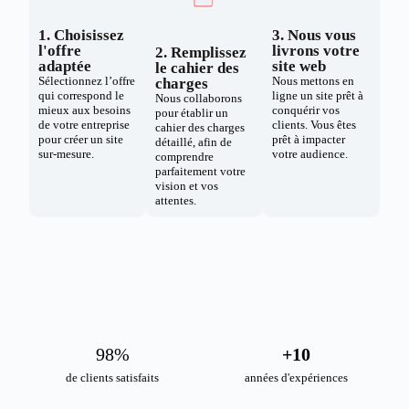
1. Choisissez
3. Nous vous
l'offre
livrons votre
2. Remplissez
adaptée
site web
le cahier des
Sélectionnez l’offre
Nous mettons en
charges
qui correspond le
ligne un site prêt à
Nous collaborons
mieux aux besoins
conquérir vos
pour établir un
de votre entreprise
clients. Vous êtes
cahier des charges
pour créer un site
prêt à impacter
détaillé, afin de
sur-mesure.
votre audience.
comprendre
parfaitement votre
vision et vos
attentes.
98
%
+
10
de clients satisfaits
années d'expériences