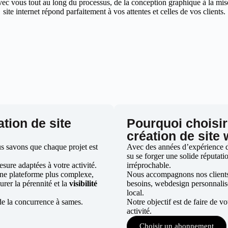
ec vous tout au long du processus, de la conception graphique à la mise 
site internet répond parfaitement à vos attentes et celles de vos clients.
ation de site
Pourquoi choisir
création de site
s savons que chaque projet est
Avec des années d’expérience da
su se forger une solide réputatio
ure adaptées à votre activité.
irréprochable.
une plateforme plus complexe,
Nous accompagnons nos clients d
urer la pérennité et la
visibilité
besoins, webdesign personnali
local.
de la concurrence à sames.
Notre objectif est de faire de v
activité.
Choisir un abonnement