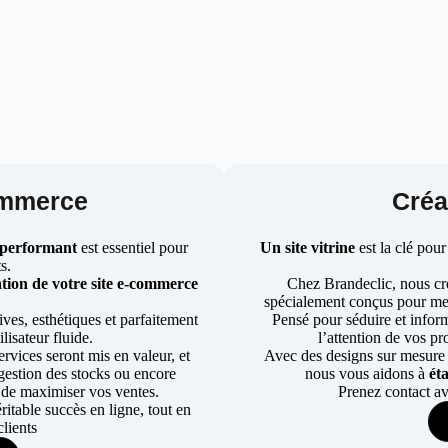
ommerce
Créat
 performant
est essentiel pour
Un site vitrine
est la clé pour
ts.
tion de votre site e-commerce
Chez Brandeclic, nous cr
spécialement conçus pour mett
ves, esthétiques et parfaitement
Pensé pour séduire et informe
lisateur fluide.
l’attention de vos pr
rvices seront mis en valeur, et
Avec des designs sur mesure e
a gestion des stocks ou encore
nous vous aidons à
ét
 de maximiser vos ventes.
Prenez contact av
table succès en ligne, tout en
lients