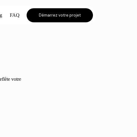
og
FAQ
Démarrez votre projet
eflète votre