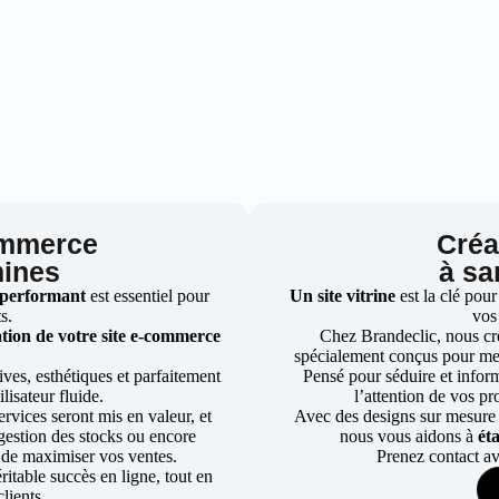
ommerce
Créat
mines
à sa
 performant
est essentiel pour
Un site vitrine
est la clé pour
ts.
vos
tion de votre site e-commerce
Chez Brandeclic, nous cr
spécialement conçus pour mett
ves, esthétiques et parfaitement
Pensé pour séduire et informe
lisateur fluide.
l’attention de vos pr
rvices seront mis en valeur, et
Avec des designs sur mesure e
a gestion des stocks ou encore
nous vous aidons à
ét
 de maximiser vos ventes.
Prenez contact av
table succès en ligne, tout en
lients