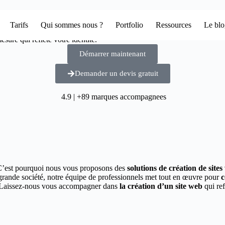
Tarifs
Qui sommes nous ?
Portfolio
Ressources
Le bl
sure qui reflète votre identité.
Démarrer maintenant
Demander un devis gratuit
4.9 | +89 marques accompagnees
C’est pourquoi nous vous proposons des
solutions de création de site
grande société, notre équipe de professionnels met tout en œuvre pour
c
ur. Laissez-nous vous accompagner dans
la création d’un site web
qui ref