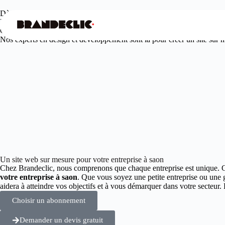
Dès
99€
/mois seulement
Votre agence web design à saon
Offrez à votre entreprise une présence en ligne unique et engageante.
Nos experts en design et développement sont là pour créer un site sur me
Un site web sur mesure pour votre entreprise à saon
Chez Brandeclic, nous comprenons que chaque entreprise est unique. 
votre entreprise à saon
. Que vous soyez une petite entreprise ou une 
aidera à atteindre vos objectifs et à vous démarquer dans votre secte
Choisir un abonnement
Demander un devis gratuit