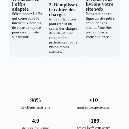
l'offre
livrons votre
2. Remplissez
adaptée
site web
le cahier des
Sélectionnez l’offre
Nous mettons en
charges
qui correspond le
ligne un site prêt à
Nous collaborons
mieux aux besoins
conquérir vos
pour établir un
de votre entreprise
clients. Vous êtes
cahier des charges
pour créer un site
prêt à impacter
détaillé, afin de
sur-mesure.
votre audience.
comprendre
parfaitement votre
vision et vos
attentes.
98
%
+
10
de clients satisfaits
années d'expériences
4.9
+
189
de note moyenne
projets livrés cette année