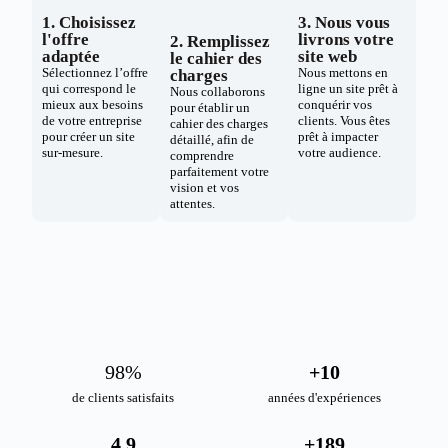
1. Choisissez
3. Nous vous
l'offre
livrons votre
2. Remplissez
adaptée
site web
le cahier des
Sélectionnez l’offre
Nous mettons en
charges
qui correspond le
ligne un site prêt à
Nous collaborons
mieux aux besoins
conquérir vos
pour établir un
de votre entreprise
clients. Vous êtes
cahier des charges
pour créer un site
prêt à impacter
détaillé, afin de
sur-mesure.
votre audience.
comprendre
parfaitement votre
vision et vos
attentes.
98
%
+
10
de clients satisfaits
années d'expériences
4.9
+
189