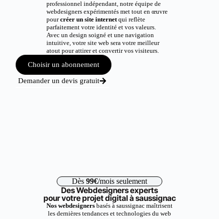
professionnel indépendant, notre équipe de
webdesigners expérimentés met tout en œuvre
pour
créer un site internet
qui reflète
parfaitement votre identité et vos valeurs.
Avec un design soigné et une navigation
intuitive, votre site web sera votre meilleur
atout pour attirer et convertir vos visiteurs.
Choisir un abonnement
Demander un devis gratuit
Dès
99€
/mois seulement
Des Webdesigners experts
pour votre projet digital à saussignac
Nos webdesigners
basés à saussignac maîtrisent
les dernières tendances et technologies du web