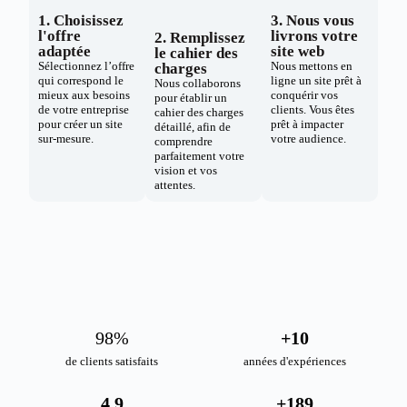
1. Choisissez
3. Nous vous
l'offre
livrons votre
2. Remplissez
adaptée
site web
le cahier des
Sélectionnez l’offre
Nous mettons en
charges
qui correspond le
ligne un site prêt à
Nous collaborons
mieux aux besoins
conquérir vos
pour établir un
de votre entreprise
clients. Vous êtes
cahier des charges
pour créer un site
prêt à impacter
détaillé, afin de
sur-mesure.
votre audience.
comprendre
parfaitement votre
vision et vos
attentes.
98
%
+
10
de clients satisfaits
années d'expériences
4.9
+
189