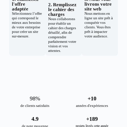
l'offre
livrons votre
2. Remplissez
adaptée
site web
le cahier des
Sélectionnez l’offre
Nous mettons en
charges
qui correspond le
ligne un site prêt à
Nous collaborons
mieux aux besoins
conquérir vos
pour établir un
de votre entreprise
clients. Vous êtes
cahier des charges
pour créer un site
prêt à impacter
détaillé, afin de
sur-mesure.
votre audience.
comprendre
parfaitement votre
vision et vos
attentes.
98
%
+
10
de clients satisfaits
années d'expériences
4.9
+
189
de note moyenne
projets livrés cette année