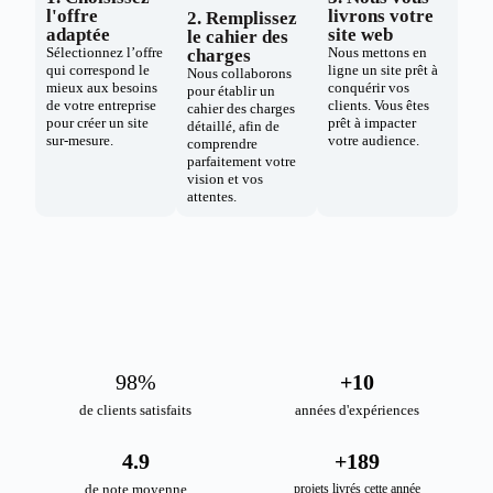
l'offre
livrons votre
2. Remplissez
adaptée
site web
le cahier des
Sélectionnez l’offre
Nous mettons en
charges
qui correspond le
ligne un site prêt à
Nous collaborons
mieux aux besoins
conquérir vos
pour établir un
de votre entreprise
clients. Vous êtes
cahier des charges
pour créer un site
prêt à impacter
détaillé, afin de
sur-mesure.
votre audience.
comprendre
parfaitement votre
vision et vos
attentes.
98
%
+
10
de clients satisfaits
années d'expériences
4.9
+
189
de note moyenne
projets livrés cette année